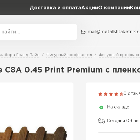
Доставка и оплата
Акции
О компании
Кон
mail@metallshtaketnik.r
Акции
О комп
 забора Гранд Лайн
Фигурный профнастил
Фигурный профнаст
Бренд
Гранд Лайн
 C8А 0.45 Print Premium с пленк
Металл Профиль
ВСЕ ПРОИЗВОДИТЕЛИ
Профлист Металл
0 отзы
Профлист Момент
На складе
Сегодня 09 ав