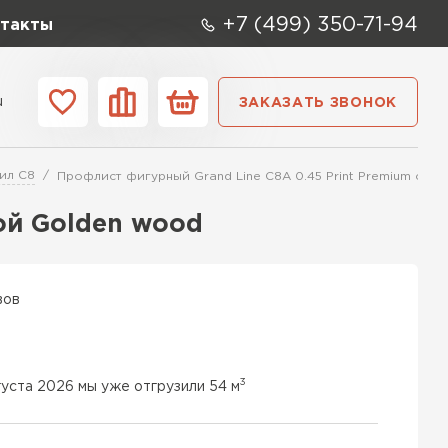
+7 (499) 350-71-94
такты
u
ЗАКАЗАТЬ ЗВОНОК
ании
Контакты
ил C8
Профлист фигурный Grand Line C8А 0.45 Print Premium с п
ой Golden wood
вов
3
густа 2026 мы уже отгрузили 54 м