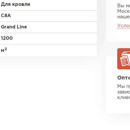
Для кровли
Вы м
Моск
C8А
наше
Усло
Grand Line
1200
2
м
Опто
Мы п
зави
клие