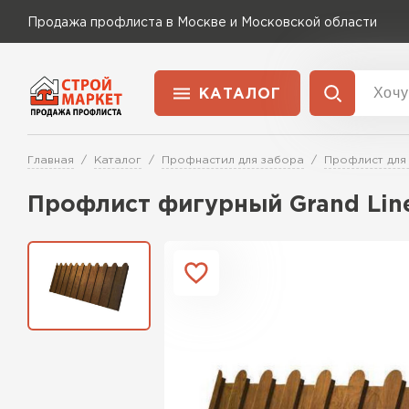
Продажа профлиста в Москве и Московской области
КАТАЛОГ
Доставка и оплата
Главная
Каталог
Профнастил для забора
Профлист для
Применение
Перейти в каталог
Профлист фигурный Grand Line
Для забора
Для кровли
Для ангара