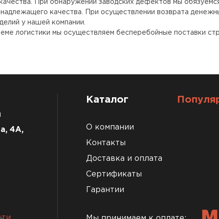
качества. При обнаружении заводских дефектов мы обязуемся
 надлежащего качества. При осуществлении возврата денежн
делий у нашей компании.
еме логистики мы осуществляем бесперебойные поставки стр
Каталог
Популя
u
О компании
а, 4А,
Контакты
Доставка и оплата
Сертификаты
Гарантии
сти
Мы принимаем к оплате: