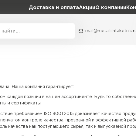
Доставка и оплата
Акции
О компании
Кон
mail@metallshtaketnik.r
Акции
О комп
Бренд
Гранд Лайн
Металл Профиль
ВСЕ ПРОИЗВОДИТЕЛИ
Профлист Металл
ача. Наша компания гарантирует:
Профлист Момент
ом каждой позиции в нашем ассортименте. Будь то собственн
ты и сертификаты.
твие требованием ISO 9001:2015 доказывает качество продук
пенчатом контроле качества, прозрачной и эффективной рабо
ль качества как поступающего сырья, так и выпускаемой про