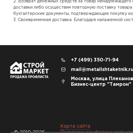
Возврат денежных средств за товар ненадлежащего 
доставки либо осуществим повторную поставку товара
бухгалтерские документы, подтверждающие покупку из
Своевременная доставка. Благодаря налаженной сист
+7 (499) 350-71-94
mail@metallshtaketnik.r
Москва, улица Плеханов
Бизнес-центр "Тамрон"
Карта сайта
Политика конфиденциально
© 2010-2026