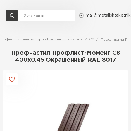
mail@metallshtaketnik
Профнастил для забора «Профлист момент»
С8
Профнастил Пр
Доставка и оплата
Акции
О компании
Контакты
Профнастил Профлист-Момент C8
Перейти в каталог
400х0.45 Окрашенный RAL 8017
ВСЕ ПРОИЗВОДИТЕЛИ