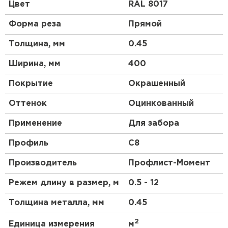
ограждений и других конструкций. Он получил
Цвет
RAL 8017
свое имя из-за характерной формы профиля,
напоминающей букву "С". Нестандартная ширина
Форма реза
Прямой
профнастила С8 означает, что он имеет размеры,
отличные от традиционных. Традиционно,
Толщина, мм
0.45
профнастил С8 имеет стандартную ширину, но
инновации в строительной индустрии позволяют
Ширина, мм
400
производителям создавать материалы с
нестандартными размерами, чтобы удовлетворить
Покрытие
Окрашенный
разнообразные потребности строительных
проектов.
Оттенок
Оцинкованный
Применение
Для забора
Преимущества профлиста С8 с
нестандартной шириной
Профиль
C8
Производитель
Профлист-Момент
Увеличенная прочность и надежность;
Большая долговечность;
Режем длину в размер, м
0.5 - 12
Широкие возможности дизайна;
Эффективность монтажа;
Толщина металла, мм
0.45
Улучшенная изоляция.
2
Единица измерения
м