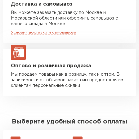
Машина до 20 тн до 80 м3
от 10 500 руб
Доставка и самовывоз
макс. длина груза 13,5 м
Вы можете заказать доставку по Москве и
Московской области или оформить самовывоз с
Манипулятор до 5 тн
от 7 000 руб
нашего склада в Москве
макс. длина груза 6 м
Условия доставки и самовывоза
Манипулятор до 10 тн
от 13 000 руб
макс. длина груза 8 м
Манипулятор до 20 тн
от 16 000 руб
макс. длина груза 13,5 м
Оптово и розничная продажа
Мы продаем товары как в розницу, так и оптом. В
зависимости от объемов заказа мы предоставляем
ЗАКАЗАТЬ С ДОСТАВКОЙ
клиентам персональные скидки
Выберите удобный способ оплаты