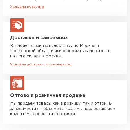
Машина до 5 тн до 35 м3
от 4 000 руб
Условия возврата
макс. длина груза 6 м
Машина до 10 тн до 37 м3
от 6 000 руб
макс. длина груза 8 м
Машина до 20 тн до 80 м3
от 10 500 руб
Доставка и самовывоз
макс. длина груза 13,5 м
Вы можете заказать доставку по Москве и
Московской области или оформить самовывоз с
Манипулятор до 5 тн
от 7 000 руб
нашего склада в Москве
макс. длина груза 6 м
Условия доставки и самовывоза
Манипулятор до 10 тн
от 13 000 руб
макс. длина груза 8 м
Манипулятор до 20 тн
от 16 000 руб
макс. длина груза 13,5 м
Оптово и розничная продажа
Мы продаем товары как в розницу, так и оптом. В
зависимости от объемов заказа мы предоставляем
ЗАКАЗАТЬ С ДОСТАВКОЙ
клиентам персональные скидки