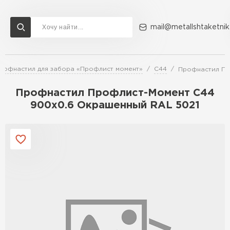
mail@metallshtaketnik
рофнастил для забора «Профлист момент»
С44
Профнастил Пр
Доставка и оплата
Акции
О компании
Контакты
Профнастил Профлист-Момент C44
Перейти в каталог
900х0.6 Окрашенный RAL 5021
ВСЕ ПРОИЗВОДИТЕЛИ