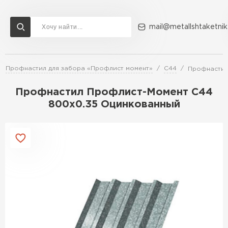
mail@metallshtaketnik
Профнастил для забора «Профлист момент»
С44
Профнастил
Доставка и оплата
Акции
О компании
Контакты
Профнастил Профлист-Момент C44
Перейти в каталог
800х0.35 Оцинкованный
ВСЕ ПРОИЗВОДИТЕЛИ