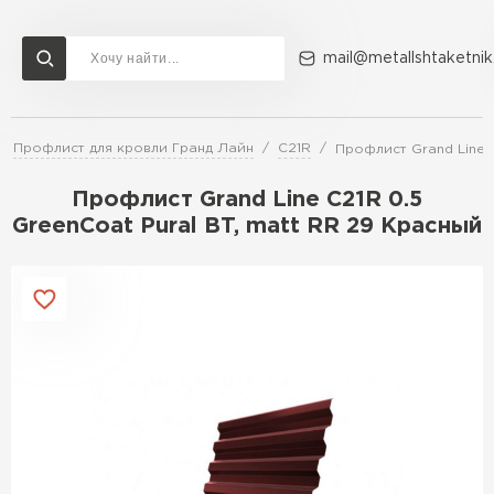
mail@metallshtaketnik
Профлист для кровли Гранд Лайн
C21R
Профлист Grand Line C
Доставка и оплата
Акции
О компании
Контакты
Профлист Grand Line C21R 0.5
Перейти в каталог
GreenCoat Pural BT, matt RR 29 Красный
ВСЕ ПРОИЗВОДИТЕЛИ