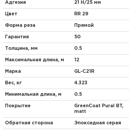
применении, может выглядеть одинаково
Адгезия
21 Н/25 мм
эстетично с обеих сторон. Высота профиля
обеспечивает оптимальную прочность. Материал
Цвет
RR 29
будет органично смотреться на крыше любого
строения.
Форма реза
Прямой
Гарантия
50
Толщина, мм
0.5
Максимальная длина, м
12
Марка
GL-С21R
Вес, кг
4.323
Минимальная длина, м
0.5
Покрытие
GreenCoat Pural BT,
matt
Обратная сторона
Эпоксидная серая