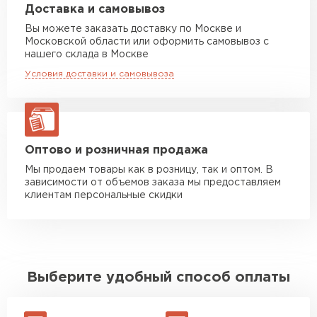
возможность нестандартных дизайнерских
Машина до 20 тн до 80 м3
от 10 500 руб
Доставка и самовывоз
макс. длина груза 13,5 м
решений;
Вы можете заказать доставку по Москве и
минимальное количество отходов;
Московской области или оформить самовывоз с
Манипулятор до 5 тн
от 7 000 руб
возможность производства профнастила
нашего склада в Москве
макс. длина груза 6 м
необходимых размеров благодаря
Условия доставки и самовывоза
Манипулятор до 10 тн
от 13 000 руб
применению продольной резки листов;
макс. длина груза 8 м
богатая палитра цветов по каталогу RAl;
возможность повторного использования
Манипулятор до 20 тн
от 16 000 руб
профнастила;
макс. длина груза 13,5 м
Оптово и розничная продажа
возможность заказа индивидуального размера
Мы продаем товары как в розницу, так и оптом. В
профнастила - нужной ширины (большей или
зависимости от объемов заказа мы предоставляем
ЗАКАЗАТЬ С ДОСТАВКОЙ
меньшей);
клиентам персональные скидки
увеличенная прочность;
экономия времени и средств.
Выберите удобный способ оплаты