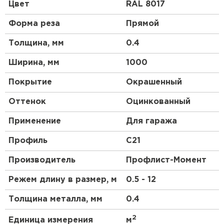
типичных размеров ширины, используемых в
Цвет
RAL 8017
строительстве. Обычно профнастил имеет
стандартные размеры ширины, но иногда
Форма реза
Прямой
заказчики требуют нестандартные размеры для
конкретных проектов. Такие нестандартные
Толщина, мм
0.4
размеры ширины могут быть связаны с
требованиями дизайна , функциональности или
Ширина, мм
1000
особенностями конструкции. В таком случае,
профнастил с нестандартной шириной лучшее
Покрытие
Окрашенный
решение.
Оттенок
Оцинкованный
Применение профнастила С21 с
Применение
Для гаража
нестандартной шириной
Профиль
C21
Кровельные покрытия. Благодаря его
Производитель
Профлист-Момент
нестандартной ширине можно создавать
оригинальные и красивые крыши и фасады,
Режем длину в размер, м
0.5 - 12
которые будут выделяться на фоне
Толщина металла, мм
0.4
стандартных решений.
Фасадные облицовки. Профнастил С21 также
2
Единица измерения
м