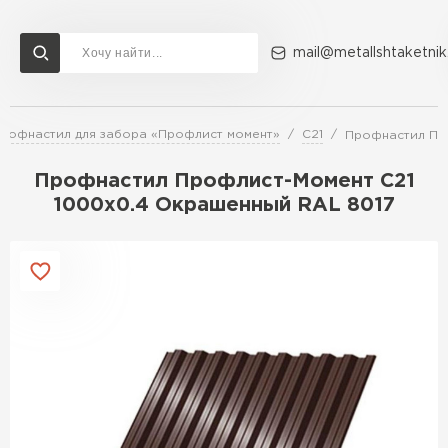
mail@metallshtaketnik
рофнастил для забора «Профлист момент»
С21
Профнастил Пр
Доставка и оплата
Акции
О компании
Контакты
Профнастил Профлист-Момент C21
Перейти в каталог
1000х0.4 Окрашенный RAL 8017
ВСЕ ПРОИЗВОДИТЕЛИ