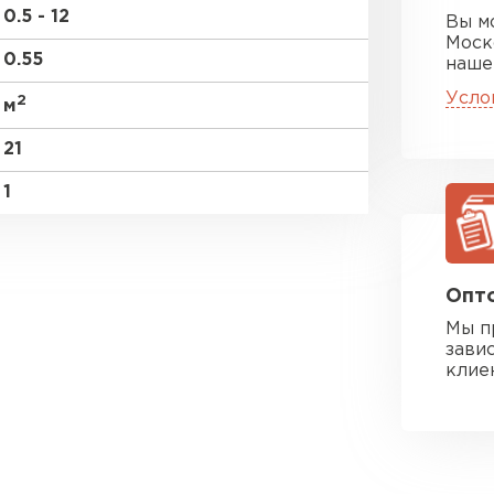
0.5 - 12
Вы м
Моск
0.55
наше
Усло
2
м
21
1
Опто
Мы п
зави
клие