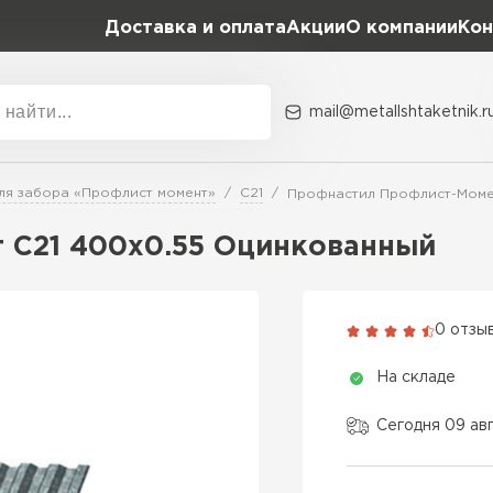
Доставка и оплата
Акции
О компании
Кон
mail@metallshtaketnik.r
Акции
О комп
ля забора «Профлист момент»
С21
Профнастил Профлист-Моме
Бренд
Гранд Лайн
 C21 400х0.55 Оцинкованный
Металл Профиль
ВСЕ ПРОИЗВОДИТЕЛИ
Профлист Металл
0 отзы
Профлист Момент
На складе
Сегодня 09 ав