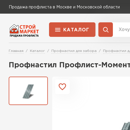
Продажа профлиста в Москве и Московской области
КАТАЛОГ
Доставка и оплата
Главная
Каталог
Профнастил для забора
Профнастил д
Применение
Перейти в каталог
Профнастил Профлист-Момент
Для забора
Для кровли
Для ангара