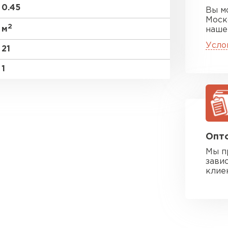
0.45
Вы м
Моск
2
м
наше
Усло
21
1
Опто
Мы п
зави
клие