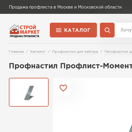
Продажа профлиста в Москве и Московской области
КАТАЛОГ
Доставка и оплата
Главная
Каталог
Профнастил для забора
Профнастил д
Применение
Перейти в каталог
Профнастил Профлист-Момент
Для забора
Для кровли
Для ангара