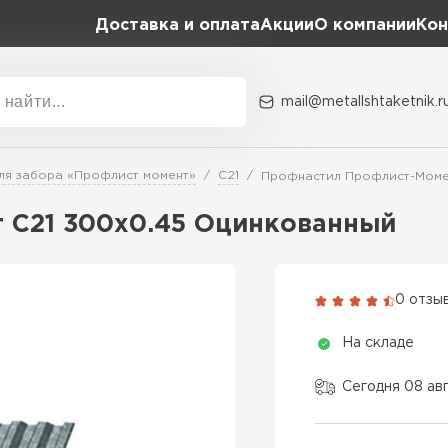
Доставка и оплата
Акции
О компании
Кон
mail@metallshtaketnik.r
Акции
О комп
ля забора «Профлист момент»
С21
Профнастил Профлист-Моме
Бренд
Гранд Лайн
 C21 300х0.45 Оцинкованный
Металл Профиль
ВСЕ ПРОИЗВОДИТЕЛИ
Профлист Металл
0 отзы
Профлист Момент
На складе
Сегодня 08 ав