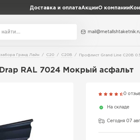
Доставка и оплата
Акции
О компании
Кон
mail@metallshtaketnik.r
Акции
О комп
 забора Гранд Лайн
C20
С20В
Профлист Grand Line C20В 0.
Бренд
Гранд Лайн
 Drap RAL 7024 Мокрый асфальт
Металл Профиль
ВСЕ ПРОИЗВОДИТЕЛИ
Профлист Металл
0 отзы
Профлист Момент
На складе
Сегодня 07 ав