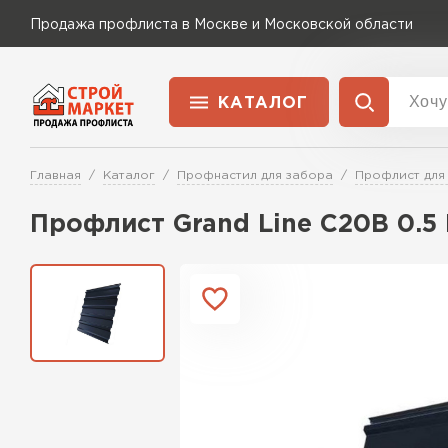
Продажа профлиста в Москве и Московской области
КАТАЛОГ
Доставка и оплата
Главная
Каталог
Профнастил для забора
Профлист для
Применение
Перейти в каталог
Профлист Grand Line C20В 0.5
Для забора
Для кровли
Для ангара