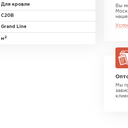
Для кровли
Вы м
Моск
C20В
наше
Усло
Grand Line
2
м
Опто
Мы п
зави
клие