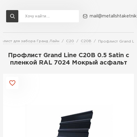
mail@metallshtaketnik
флист для забора Гранд Лайн
C20
С20В
Профлист Grand Lin
Доставка и оплата
Акции
О компании
Контакты
Профлист Grand Line C20В 0.5 Satin с
Перейти в каталог
пленкой RAL 7024 Мокрый асфальт
ВСЕ ПРОИЗВОДИТЕЛИ