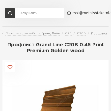
mail@metallshtaketnik
Профлист для забора Гранд Лайн
C20
С20В
Профлист Gr
Доставка и оплата
Акции
О компании
Контакты
Профлист Grand Line C20В 0.45 Print
Перейти в каталог
Premium Golden wood
ВСЕ ПРОИЗВОДИТЕЛИ