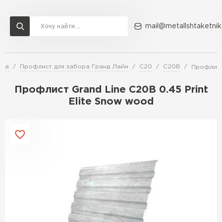
mail@metallshtaketnik
ора
Профлист для забора Гранд Лайн
C20
С20В
Профлист 
Доставка и оплата
Акции
О компании
Контакты
Профлист Grand Line C20В 0.45 Print
Перейти в каталог
Elite Snow wood
ВСЕ ПРОИЗВОДИТЕЛИ