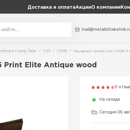
Доставка и оплата
Акции
О компании
Кон
mail@metallshtaketnik.r
Акции
О комп
 забора Гранд Лайн
C20
С20В
Профлист Grand Line C20В 0.45
Бренд
Гранд Лайн
Print Elite Antique wood
Металл Профиль
ВСЕ ПРОИЗВОДИТЕЛИ
Профлист Металл
0 отзы
Профлист Момент
На складе
Сегодня 06 ав