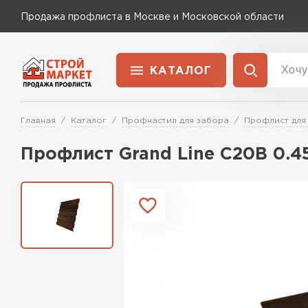
Продажа профлиста в Москве и Московской области
КАТАЛОГ
Доставка и оплата
Главная
Каталог
Профнастил для забора
Профлист для
Применение
Перейти в каталог
Профлист Grand Line C20В 0.45 
Для забора
Для кровли
Для ангара