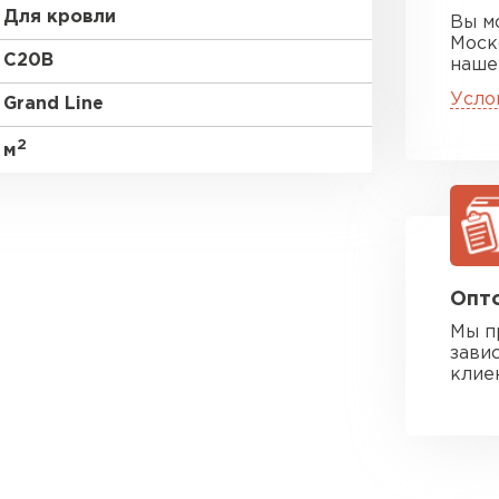
Для кровли
Вы м
Моск
C20В
наше
Усло
Grand Line
2
м
Опто
Мы п
зави
клие