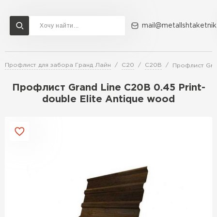
mail@metallshtaketnik
Профлист для забора Гранд Лайн
C20
С20В
Профлист Gran
Доставка и оплата
Акции
О компании
Контакты
Профлист Grand Line C20В 0.45 Print-
Перейти в каталог
double Elite Antique wood
ВСЕ ПРОИЗВОДИТЕЛИ