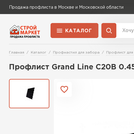
Продажа профлиста в Москве и Московской области
КАТАЛОГ
Доставка и оплата
Главная
Каталог
Профнастил для забора
Профлист для
Применение
Перейти в каталог
Профлист Grand Line C20В 0.
Для забора
Для кровли
Для ангара