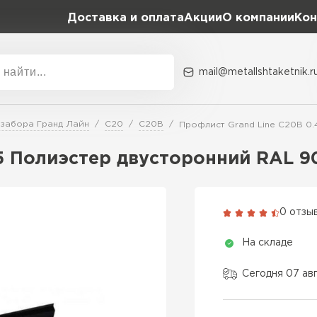
Доставка и оплата
Акции
О компании
Кон
mail@metallshtaketnik.r
Акции
О комп
 забора Гранд Лайн
C20
С20В
Профлист Grand Line C20В 0.
Бренд
Гранд Лайн
45 Полиэстер двусторонний RAL 
Металл Профиль
ВСЕ ПРОИЗВОДИТЕЛИ
Профлист Металл
0 отзы
Профлист Момент
На складе
Сегодня 07 ав