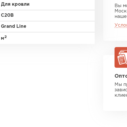
Для кровли
Вы м
Моск
C20В
наше
Усло
Grand Line
2
м
Опто
Мы п
зави
клие