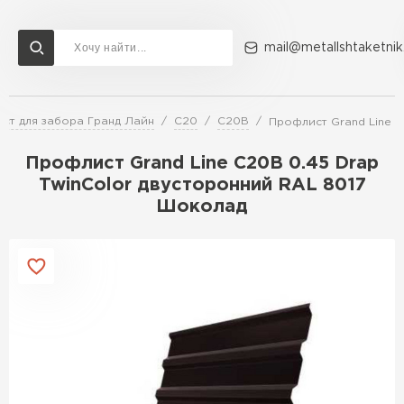
mail@metallshtaketnik
ст для забора Гранд Лайн
C20
С20В
Профлист Grand Line C
Доставка и оплата
Акции
О компании
Контакты
Профлист Grand Line C20В 0.45 Drap
Перейти в каталог
TwinColor двусторонний RAL 8017
Шоколад
ВСЕ ПРОИЗВОДИТЕЛИ