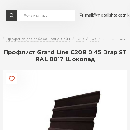
mail@metallshtaketnik
Профлист для забора Гранд Лайн
C20
С20В
Профлист Gr
Доставка и оплата
Акции
О компании
Контакты
Профлист Grand Line C20В 0.45 Drap ST
Перейти в каталог
RAL 8017 Шоколад
ВСЕ ПРОИЗВОДИТЕЛИ