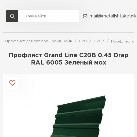
mail@metallshtaketnik
Профлист для забора Гранд Лайн
C20
С20В
Профлист Gr
Доставка и оплата
Акции
О компании
Контакты
Профлист Grand Line C20В 0.45 Drap
Перейти в каталог
RAL 6005 Зеленый мох
ВСЕ ПРОИЗВОДИТЕЛИ