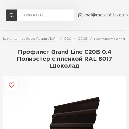
mail@metallshtaketnik
офлист для забора Гранд Лайн
C20
С20В
Профлист Grand L
Доставка и оплата
Акции
О компании
Контакты
Профлист Grand Line C20В 0.4
Перейти в каталог
Полиэстер с пленкой RAL 8017
Шоколад
ВСЕ ПРОИЗВОДИТЕЛИ