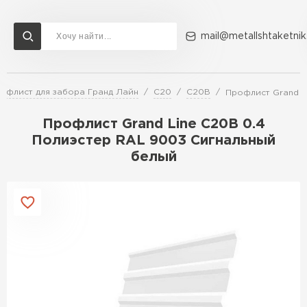
mail@metallshtaketnik
офлист для забора Гранд Лайн
C20
С20В
Профлист Grand L
Доставка и оплата
Акции
О компании
Контакты
Профлист Grand Line C20В 0.4
Перейти в каталог
Полиэстер RAL 9003 Сигнальный
белый
ВСЕ ПРОИЗВОДИТЕЛИ