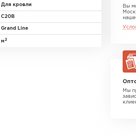
Для кровли
Вы м
Моск
C20В
наше
Усло
Grand Line
2
м
Опто
Мы п
зави
клие