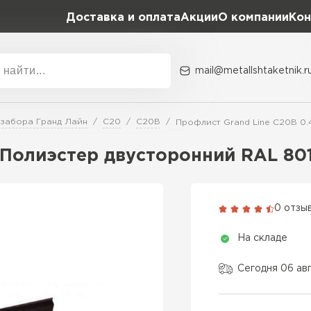
Доставка и оплата
Акции
О компании
Кон
mail@metallshtaketnik.r
Акции
О комп
 забора Гранд Лайн
C20
С20В
Профлист Grand Line C20В 0.
Бренд
Гранд Лайн
4 Полиэстер двусторонний RAL 8
Металл Профиль
ВСЕ ПРОИЗВОДИТЕЛИ
Профлист Металл
0 отзы
Профлист Момент
На складе
Сегодня 06 ав