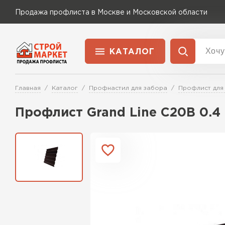
Продажа профлиста в Москве и Московской области
КАТАЛОГ
Доставка и оплата
Главная
Каталог
Профнастил для забора
Профлист для
Применение
Перейти в каталог
Профлист Grand Line C20В 0.
Для забора
Для кровли
Для ангара