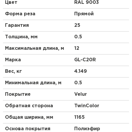
профиль чем у профнастила 10 выглядит более
Цвет
RAL 9003
строго, но более основательно. Отличный
материал для частного коттеджного
Форма реза
Прямой
строительства.
Гарантия
25
Толщина, мм
0.5
Максимальная длина, м
12
Марка
GL-С20R
Вес, кг
4.149
Минимальная длина, м
0.5
Покрытие
Velur
Обратная сторона
TwinColor
Общая ширина, мм
1165
Основа покрытия
Полиэфир