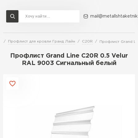
mail@metallshtaketnik
и
Профлист для кровли Гранд Лайн
C20R
Профлист Grand Li
Доставка и оплата
Акции
О компании
Контакты
Профлист Grand Line C20R 0.5 Velur
Перейти в каталог
RAL 9003 Сигнальный белый
ВСЕ ПРОИЗВОДИТЕЛИ