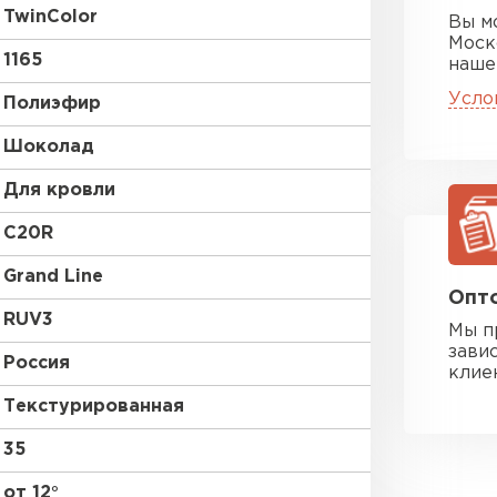
TwinColor
Вы м
Моск
1165
наше
Усло
Полиэфир
Шоколад
Для кровли
C20R
Grand Line
Опто
RUV3
Мы п
зави
Россия
клие
Текстурированная
35
от 12°