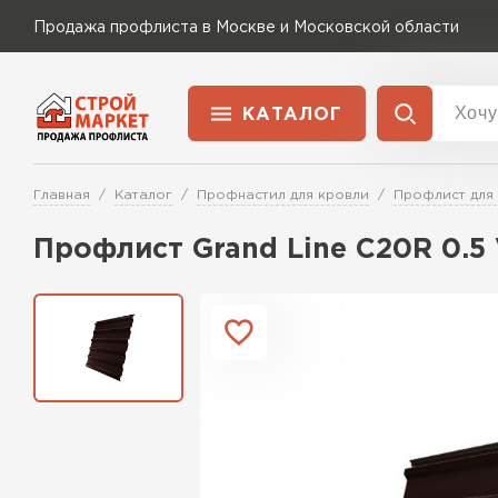
Продажа профлиста в Москве и Московской области
КАТАЛОГ
Доставка и оплата
Главная
Каталог
Профнастил для кровли
Профлист для
Применение
Перейти в каталог
Профлист Grand Line C20R 0.5
Для забора
Для кровли
Для ангара