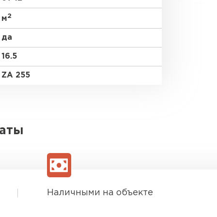
2
м
да
16.5
ZA 255
латы
Наличными на объекте