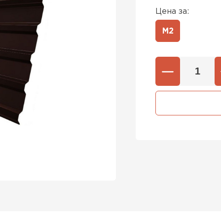
Цена за:
М2