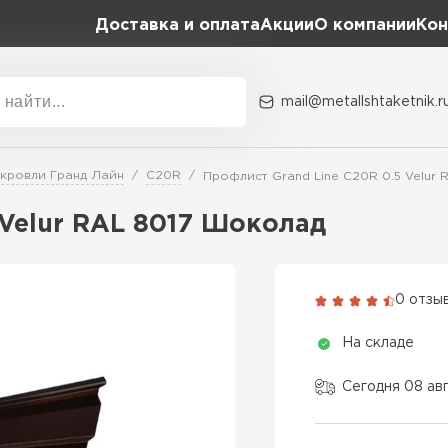
Доставка и оплата
Акции
О компании
Кон
mail@metallshtaketnik.r
Акции
О комп
 кровли Гранд Лайн
C20R
Профлист Grand Line C20R 0.5 Velur
Бренд
Гранд Лайн
 Velur RAL 8017 Шоколад
Металл Профиль
ВСЕ ПРОИЗВОДИТЕЛИ
Профлист Металл
0 отзы
Профлист Момент
На складе
Сегодня 08 ав