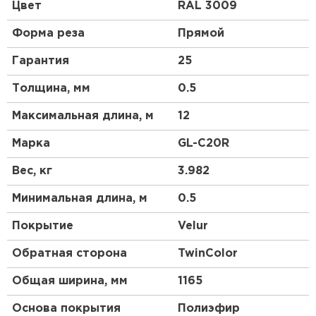
профиль чем у профнастила 10 выглядит более
Цвет
RAL 3009
строго, но более основательно. Отличный
материал для частного коттеджного
Форма реза
Прямой
строительства.
Гарантия
25
Толщина, мм
0.5
Максимальная длина, м
12
Марка
GL-С20R
Вес, кг
3.982
Минимальная длина, м
0.5
Покрытие
Velur
Обратная сторона
TwinColor
Общая ширина, мм
1165
Основа покрытия
Полиэфир