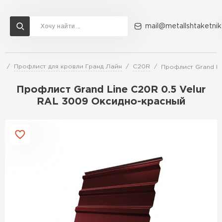
mail@metallshtaketnik
и
Профлист для кровли Гранд Лайн
C20R
Профлист Grand Li
Доставка и оплата
Акции
О компании
Контакты
Профлист Grand Line C20R 0.5 Velur
Перейти в каталог
RAL 3009 Оксидно-красный
ВСЕ ПРОИЗВОДИТЕЛИ