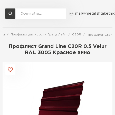
mail@metallshtaketnik
вли
Профлист для кровли Гранд Лайн
C20R
Профлист Grand 
Доставка и оплата
Акции
О компании
Контакты
Профлист Grand Line C20R 0.5 Velur
Перейти в каталог
RAL 3005 Красное вино
ВСЕ ПРОИЗВОДИТЕЛИ