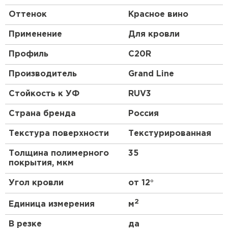
Структура
. Профнастил – композитный
Оттенок
Красное вино
(многослойный) материал. У разных марок
число слоев меняется от 3 до 10; толщина
Применение
Для кровли
также может быть разной.
Профиль
C20R
Производитель
Grand Line
Стойкость к УФ
RUV3
Страна бренда
Россия
Текстура поверхности
Текстурированная
Толщина полимерного
35
покрытия, мкм
Угол кровли
от 12°
2
Единица измерения
м
В резке
да