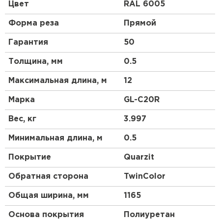
профиль чем у профнастила 10 выглядит более
Цвет
RAL 6005
строго, но более основательно. Отличный
материал для частного коттеджного
Форма реза
Прямой
строительства.
Гарантия
50
Толщина, мм
0.5
Максимальная длина, м
12
Марка
GL-С20R
Вес, кг
3.997
Минимальная длина, м
0.5
Покрытие
Quarzit
Обратная сторона
TwinColor
Общая ширина, мм
1165
Основа покрытия
Полиуретан