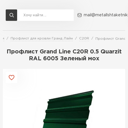
mail@metallshtaketnik
вли
Профлист для кровли Гранд Лайн
C20R
Профлист Grand L
Доставка и оплата
Акции
О компании
Контакты
Профлист Grand Line C20R 0.5 Quarzit
Перейти в каталог
RAL 6005 Зеленый мох
ВСЕ ПРОИЗВОДИТЕЛИ