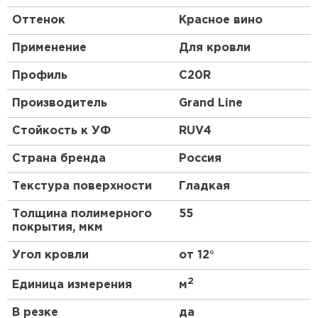
Структура
. Профнастил – композитный
Оттенок
Красное вино
(многослойный) материал. У разных марок
число слоев меняется от 3 до 10; толщина
Применение
Для кровли
также может быть разной.
Профиль
C20R
Производитель
Grand Line
Стойкость к УФ
RUV4
Страна бренда
Россия
Текстура поверхности
Гладкая
Толщина полимерного
55
покрытия, мкм
Угол кровли
от 12°
2
Единица измерения
м
В резке
да