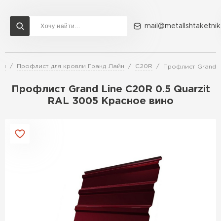
mail@metallshtaketnik
ли
Профлист для кровли Гранд Лайн
C20R
Профлист Grand L
Доставка и оплата
Акции
О компании
Контакты
Профлист Grand Line C20R 0.5 Quarzit
Перейти в каталог
RAL 3005 Красное вино
ВСЕ ПРОИЗВОДИТЕЛИ