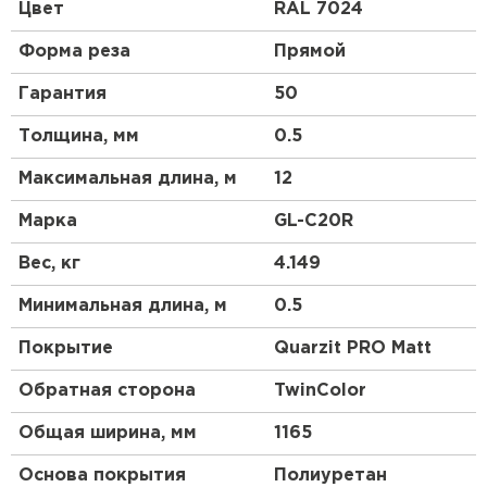
профиль чем у профнастила 10 выглядит более
Цвет
RAL 7024
строго, но более основательно. Отличный
материал для частного коттеджного
Форма реза
Прямой
строительства.
Гарантия
50
Толщина, мм
0.5
Максимальная длина, м
12
Марка
GL-С20R
Вес, кг
4.149
Минимальная длина, м
0.5
Покрытие
Quarzit PRO Matt
Обратная сторона
TwinColor
Общая ширина, мм
1165
Основа покрытия
Полиуретан