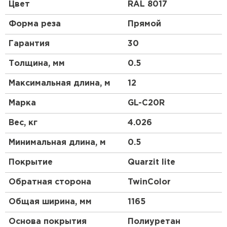
профиль чем у профнастила 10 выглядит более
Цвет
RAL 8017
строго, но более основательно. Отличный
материал для частного коттеджного
Форма реза
Прямой
строительства.
Гарантия
30
Толщина, мм
0.5
Максимальная длина, м
12
Марка
GL-С20R
Вес, кг
4.026
Минимальная длина, м
0.5
Покрытие
Quarzit lite
Обратная сторона
TwinColor
Общая ширина, мм
1165
Основа покрытия
Полиуретан