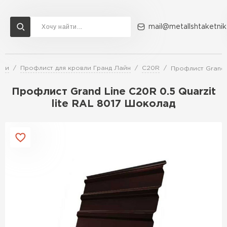
mail@metallshtaketnik
вли
Профлист для кровли Гранд Лайн
C20R
Профлист Grand L
Доставка и оплата
Акции
О компании
Контакты
Профлист Grand Line C20R 0.5 Quarzit
Перейти в каталог
lite RAL 8017 Шоколад
ВСЕ ПРОИЗВОДИТЕЛИ