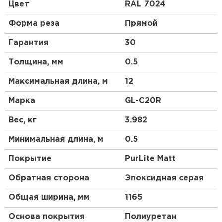
профиль чем у профнастила 10 выглядит более
Цвет
RAL 7024
строго, но более основательно. Отличный
материал для частного коттеджного
Форма реза
Прямой
строительства.
Гарантия
30
Толщина, мм
0.5
Максимальная длина, м
12
Марка
GL-С20R
Вес, кг
3.982
Минимальная длина, м
0.5
Покрытие
PurLite Matt
Обратная сторона
Эпоксидная серая
Общая ширина, мм
1165
Основа покрытия
Полиуретан