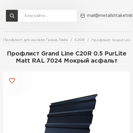
mail@metallshtaketnik
Профлист для кровли Гранд Лайн
C20R
Профлист Grand Line 
Доставка и оплата
Акции
О компании
Контакты
Профлист Grand Line C20R 0.5 PurLite
Перейти в каталог
Matt RAL 7024 Мокрый асфальт
ВСЕ ПРОИЗВОДИТЕЛИ