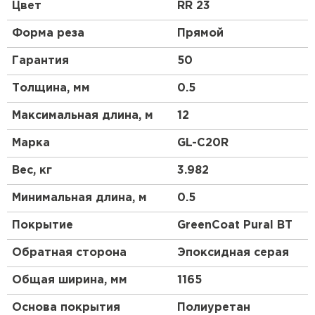
профиль чем у профнастила 10 выглядит более
Цвет
RR 23
строго, но более основательно. Отличный
материал для частного коттеджного
Форма реза
Прямой
строительства.
Гарантия
50
Толщина, мм
0.5
Максимальная длина, м
12
Марка
GL-С20R
Вес, кг
3.982
Минимальная длина, м
0.5
Покрытие
GreenCoat Pural BT
Обратная сторона
Эпоксидная серая
Общая ширина, мм
1165
Основа покрытия
Полиуретан