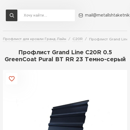
mail@metallshtaketnik
Профлист для кровли Гранд Лайн
C20R
Профлист Grand Line 
Доставка и оплата
Акции
О компании
Контакты
Профлист Grand Line C20R 0.5
Перейти в каталог
GreenCoat Pural BT RR 23 Темно-серый
ВСЕ ПРОИЗВОДИТЕЛИ