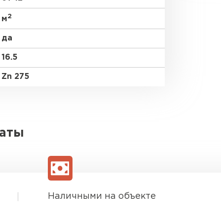
2
м
да
16.5
Zn 275
латы
Наличными на объекте