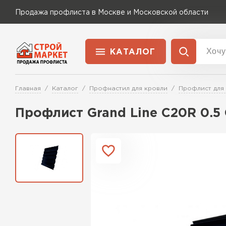
Продажа профлиста в Москве и Московской области
КАТАЛОГ
Доставка и оплата
Главная
Каталог
Профнастил для кровли
Профлист для
Применение
Перейти в каталог
Профлист Grand Line C20R 0.5 
Для забора
Для кровли
Для ангара