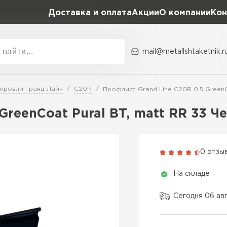
Доставка и оплата
Акции
О компании
Кон
mail@metallshtaketnik.r
Акции
О комп
 кровли Гранд Лайн
C20R
Профлист Grand Line C20R 0.5 GreenC
Бренд
Гранд Лайн
GreenCoat Pural BT, matt RR 33 Ч
Металл Профиль
ВСЕ ПРОИЗВОДИТЕЛИ
Профлист Металл
0 отзы
Профлист Момент
На складе
Сегодня 06 ав