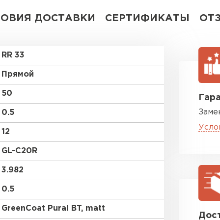
ЛОВИЯ ДОСТАВКИ
СЕРТИФИКАТЫ
ОТ
RR 33
Прямой
50
Гара
Заме
0.5
Усло
12
GL-С20R
3.982
0.5
GreenCoat Pural BT, matt
Дост