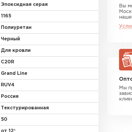
Эпоксидная серая
Вы м
Моск
1165
наше
Усло
Полиуретан
Черный
Для кровли
C20R
Grand Line
Опто
RUV4
Мы п
зави
Россия
клие
Текстурированная
50
от 12°