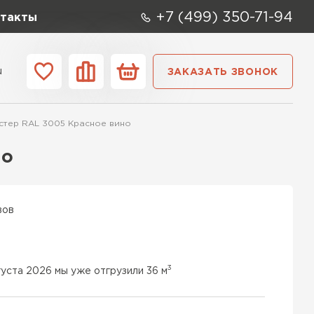
+7 (499) 350-71-94
такты
u
ЗАКАЗАТЬ ЗВОНОК
ании
Контакты
стер RAL 3005 Красное вино
но
вов
3
густа 2026 мы уже отгрузили 36 м