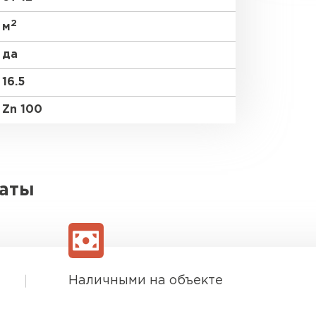
2
м
да
16.5
Zn 100
латы
Наличными на объекте