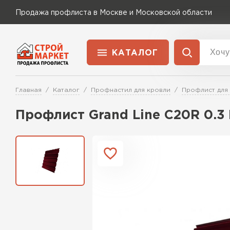
Продажа профлиста в Москве и Московской области
КАТАЛОГ
Доставка и оплата
Главная
Каталог
Профнастил для кровли
Профлист для
Применение
Перейти в каталог
Профлист Grand Line C20R 0.3
Для забора
Для кровли
Для ангара