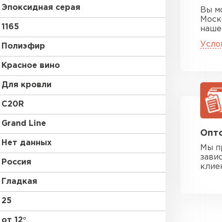
Эпоксидная серая
Вы м
Моск
1165
наше
Усло
Полиэфир
Красное вино
Для кровли
C20R
Grand Line
Опто
Нет данных
Мы п
зави
Россия
клие
Гладкая
25
от 12°