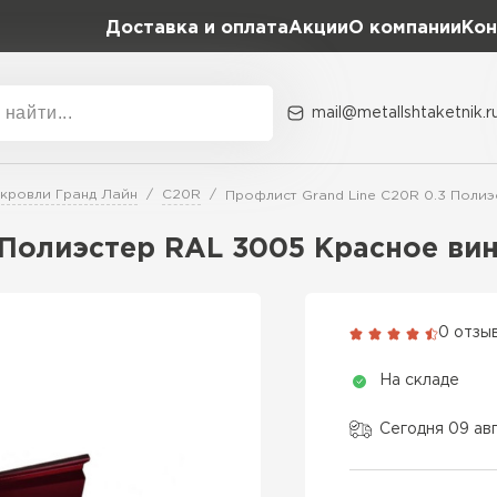
Доставка и оплата
Акции
О компании
Кон
mail@metallshtaketnik.r
Акции
О комп
 кровли Гранд Лайн
C20R
Профлист Grand Line C20R 0.3 Полиэ
Бренд
Гранд Лайн
 Полиэстер RAL 3005 Красное ви
Металл Профиль
ВСЕ ПРОИЗВОДИТЕЛИ
Профлист Металл
0 отзы
Профлист Момент
На складе
Сегодня 09 ав