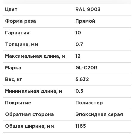
материала и его стоимости. Чуть более высокий
профиль чем у профнастила 10 выглядит более
Цвет
RAL 9003
строго, но более основательно. Отличный
материал для частного коттеджного
Форма реза
Прямой
строительства.
Гарантия
10
Толщина, мм
0.7
Максимальная длина, м
12
Марка
GL-С20R
Вес, кг
5.632
Минимальная длина, м
0.5
Покрытие
Полиэстер
Обратная сторона
Эпоксидная серая
Общая ширина, мм
1165