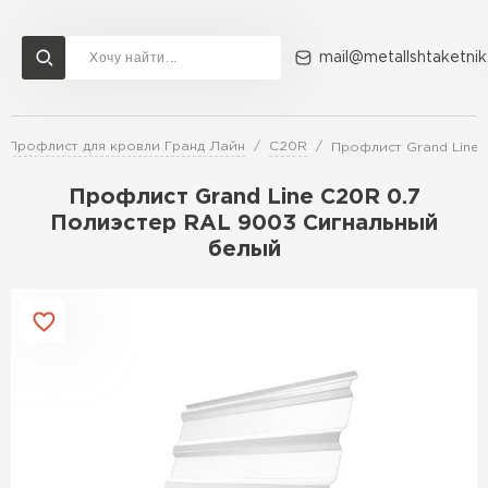
mail@metallshtaketnik
Профлист для кровли Гранд Лайн
C20R
Профлист Grand Line
Доставка и оплата
Акции
О компании
Контакты
Профлист Grand Line C20R 0.7
Перейти в каталог
Полиэстер RAL 9003 Сигнальный
белый
ВСЕ ПРОИЗВОДИТЕЛИ