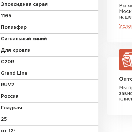
Эпоксидная серая
Вы м
Моск
1165
наше
Усло
Полиэфир
Сигнальный синий
Для кровли
C20R
Grand Line
Опто
RUV2
Мы п
зави
Россия
клие
Гладкая
25
от 12°