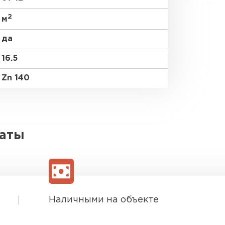
2
м
да
16.5
Zn 140
латы
Наличными на объекте