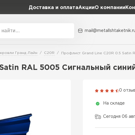
Доставка и оплата
Акции
О компании
Кон
mail@metallshtaketnik.r
Акции
О комп
 кровли Гранд Лайн
C20R
Профлист Grand Line C20R 0.5 Satin 
Бренд
Гранд Лайн
 Satin RAL 5005 Сигнальный сини
Металл Профиль
ВСЕ ПРОИЗВОДИТЕЛИ
Профлист Металл
0 отзы
Профлист Момент
На складе
Сегодня 06 авг