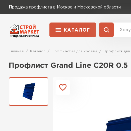
Продажа профлиста в Москве и Московской области
КАТАЛОГ
Доставка и оплата
Главная
Каталог
Профнастил для кровли
Профлист для
Применение
Перейти в каталог
Профлист Grand Line C20R 0.5
Для забора
Для кровли
Для ангара