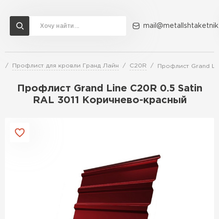
mail@metallshtaketnik
и
Профлист для кровли Гранд Лайн
C20R
Профлист Grand Lin
Доставка и оплата
Акции
О компании
Контакты
Профлист Grand Line C20R 0.5 Satin
Перейти в каталог
RAL 3011 Коричнево-красный
ВСЕ ПРОИЗВОДИТЕЛИ