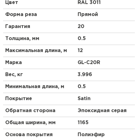
профиль чем у профнастила 10 выглядит более
Цвет
RAL 3011
строго, но более основательно. Отличный
материал для частного коттеджного
Форма реза
Прямой
строительства.
Гарантия
20
Толщина, мм
0.5
Максимальная длина, м
12
Марка
GL-С20R
Вес, кг
3.996
Минимальная длина, м
0.5
Покрытие
Satin
Обратная сторона
Эпоксидная серая
Общая ширина, мм
1165
Основа покрытия
Полиэфир