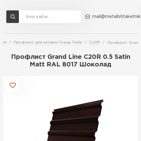
mail@metallshtaketnik
вли
Профлист для кровли Гранд Лайн
C20R
Профлист Grand 
Доставка и оплата
Акции
О компании
Контакты
Профлист Grand Line C20R 0.5 Satin
Перейти в каталог
Matt RAL 8017 Шоколад
ВСЕ ПРОИЗВОДИТЕЛИ