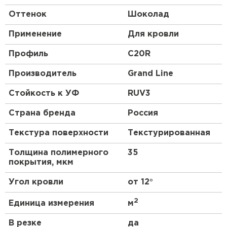
Структура
. Профнастил – композитный
Оттенок
Шоколад
(многослойный) материал. У разных марок
число слоев меняется от 3 до 10; толщина
Применение
Для кровли
также может быть разной.
Профиль
C20R
Производитель
Grand Line
Стойкость к УФ
RUV3
Страна бренда
Россия
Текстура поверхности
Текстурированная
Толщина полимерного
35
покрытия, мкм
Угол кровли
от 12°
2
Единица измерения
м
В резке
да