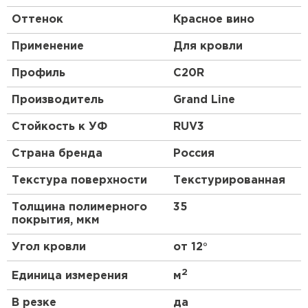
Структура
. Профнастил – композитный
Оттенок
Красное вино
(многослойный) материал. У разных марок
число слоев меняется от 3 до 10; толщина
Применение
Для кровли
также может быть разной.
Профиль
C20R
Производитель
Grand Line
Стойкость к УФ
RUV3
Страна бренда
Россия
Текстура поверхности
Текстурированная
Толщина полимерного
35
покрытия, мкм
Угол кровли
от 12°
2
Единица измерения
м
В резке
да