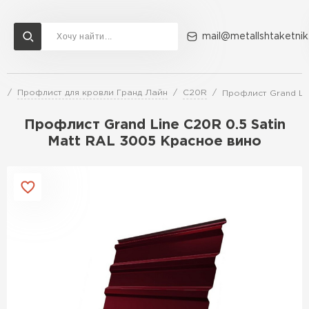
mail@metallshtaketnik
и
Профлист для кровли Гранд Лайн
C20R
Профлист Grand Lin
Доставка и оплата
Акции
О компании
Контакты
Профлист Grand Line C20R 0.5 Satin
Перейти в каталог
Matt RAL 3005 Красное вино
ВСЕ ПРОИЗВОДИТЕЛИ