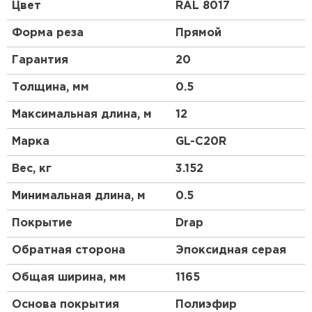
профиль чем у профнастила 10 выглядит более
Цвет
RAL 8017
строго, но более основательно. Отличный
материал для частного коттеджного
Форма реза
Прямой
строительства.
Гарантия
20
Толщина, мм
0.5
Максимальная длина, м
12
Марка
GL-С20R
Вес, кг
3.152
Минимальная длина, м
0.5
Покрытие
Drap
Обратная сторона
Эпоксидная серая
Общая ширина, мм
1165
Основа покрытия
Полиэфир