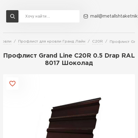
mail@metallshtaketnik
кровли
Профлист для кровли Гранд Лайн
C20R
Профлист Gra
Доставка и оплата
Акции
О компании
Контакты
Профлист Grand Line C20R 0.5 Drap RAL
Перейти в каталог
8017 Шоколад
ВСЕ ПРОИЗВОДИТЕЛИ