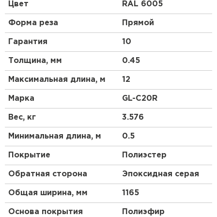
профиль чем у профнастила 10 выглядит более
Цвет
RAL 6005
строго, но более основательно. Отличный
материал для частного коттеджного
Форма реза
Прямой
строительства.
Гарантия
10
Толщина, мм
0.45
Максимальная длина, м
12
Марка
GL-С20R
Вес, кг
3.576
Минимальная длина, м
0.5
Покрытие
Полиэстер
Обратная сторона
Эпоксидная серая
Общая ширина, мм
1165
Основа покрытия
Полиэфир