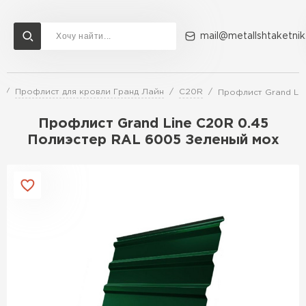
mail@metallshtaketnik
Профлист для кровли Гранд Лайн
C20R
Профлист Grand Li
Доставка и оплата
Акции
О компании
Контакты
Профлист Grand Line C20R 0.45
Перейти в каталог
Полиэстер RAL 6005 Зеленый мох
ВСЕ ПРОИЗВОДИТЕЛИ