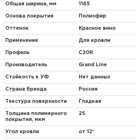
не менее 0,7 мм.
Общая ширина, мм
1165
Структура
. Профнастил – композитный
Основа покрытия
Полиэфир
(многослойный) материал. У разных марок
число слоев меняется от 3 до 10; толщина
Оттенок
Красное вино
также может быть разной.
Применение
Для кровли
Профиль
C20R
Производитель
Grand Line
Стойкость к УФ
Нет данных
Страна бренда
Россия
Текстура поверхности
Гладкая
Толщина полимерного
25
покрытия, мкм
Угол кровли
от 12°