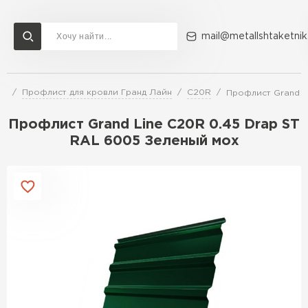
mail@metallshtaketnik
ли
Профлист для кровли Гранд Лайн
C20R
Профлист Grand L
Доставка и оплата
Акции
О компании
Контакты
Профлист Grand Line C20R 0.45 Drap ST
Перейти в каталог
RAL 6005 Зеленый мох
ВСЕ ПРОИЗВОДИТЕЛИ