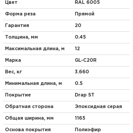
профиль чем у профнастила 10 выглядит более
Цвет
RAL 6005
строго, но более основательно. Отличный
материал для частного коттеджного
Форма реза
Прямой
строительства.
Гарантия
20
Толщина, мм
0.45
Максимальная длина, м
12
Марка
GL-С20R
Вес, кг
3.660
Минимальная длина, м
0.5
Покрытие
Drap ST
Обратная сторона
Эпоксидная серая
Общая ширина, мм
1165
Основа покрытия
Полиэфир