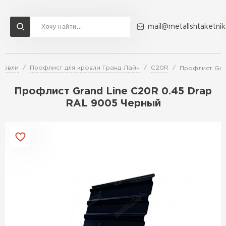
mail@metallshtaketnik
ровли
Профлист для кровли Гранд Лайн
C20R
Профлист Gra
Доставка и оплата
Акции
О компании
Контакты
Профлист Grand Line C20R 0.45 Drap
Перейти в каталог
RAL 9005 Черный
ВСЕ ПРОИЗВОДИТЕЛИ