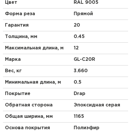
профиль чем у профнастила 10 выглядит более
Цвет
RAL 9005
строго, но более основательно. Отличный
материал для частного коттеджного
Форма реза
Прямой
строительства.
Гарантия
20
Толщина, мм
0.45
Максимальная длина, м
12
Марка
GL-С20R
Вес, кг
3.660
Минимальная длина, м
0.5
Покрытие
Drap
Обратная сторона
Эпоксидная серая
Общая ширина, мм
1165
Основа покрытия
Полиэфир