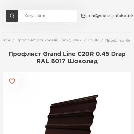
mail@metallshtaketnik
ровли
Профлист для кровли Гранд Лайн
C20R
Профлист Gran
Доставка и оплата
Акции
О компании
Контакты
Профлист Grand Line C20R 0.45 Drap
Перейти в каталог
RAL 8017 Шоколад
ВСЕ ПРОИЗВОДИТЕЛИ