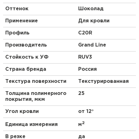
Структура
. Профнастил – композитный
Оттенок
Шоколад
(многослойный) материал. У разных марок
число слоев меняется от 3 до 10; толщина
Применение
Для кровли
также может быть разной.
Профиль
C20R
Производитель
Grand Line
Стойкость к УФ
RUV3
Страна бренда
Россия
Текстура поверхности
Текстурированная
Толщина полимерного
25
покрытия, мкм
Угол кровли
от 12°
2
Единица измерения
м
В резке
да