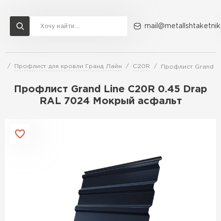
mail@metallshtaketnik
и
Профлист для кровли Гранд Лайн
C20R
Профлист Grand L
Доставка и оплата
Акции
О компании
Контакты
Профлист Grand Line C20R 0.45 Drap
Перейти в каталог
RAL 7024 Мокрый асфальт
ВСЕ ПРОИЗВОДИТЕЛИ