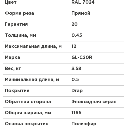
профиль чем у профнастила 10 выглядит более
Цвет
RAL 7024
строго, но более основательно. Отличный
материал для частного коттеджного
Форма реза
Прямой
строительства.
Гарантия
20
Толщина, мм
0.45
Максимальная длина, м
12
Марка
GL-С20R
Вес, кг
3.58
Минимальная длина, м
0.5
Покрытие
Drap
Обратная сторона
Эпоксидная серая
Общая ширина, мм
1165
Основа покрытия
Полиэфир