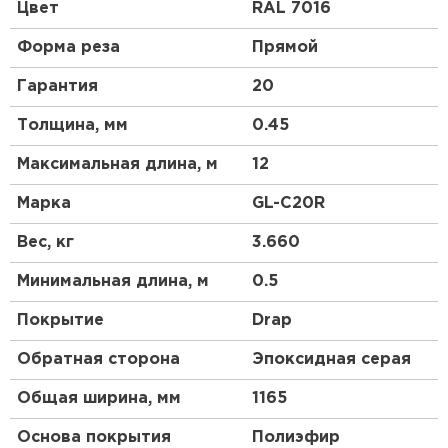
профиль чем у профнастила 10 выглядит более
Цвет
RAL 7016
строго, но более основательно. Отличный
материал для частного коттеджного
Форма реза
Прямой
строительства.
Гарантия
20
Толщина, мм
0.45
Максимальная длина, м
12
Марка
GL-С20R
Вес, кг
3.660
Минимальная длина, м
0.5
Покрытие
Drap
Обратная сторона
Эпоксидная серая
Общая ширина, мм
1165
Основа покрытия
Полиэфир