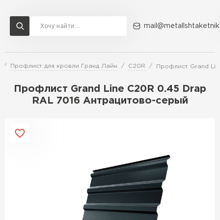
mail@metallshtaketnik
Профлист для кровли Гранд Лайн
C20R
Профлист Grand Lin
Доставка и оплата
Акции
О компании
Контакты
Профлист Grand Line C20R 0.45 Drap
Перейти в каталог
RAL 7016 Антрацитово-серый
ВСЕ ПРОИЗВОДИТЕЛИ