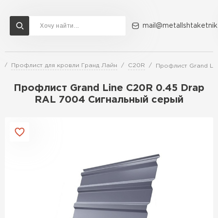
mail@metallshtaketnik
и
Профлист для кровли Гранд Лайн
C20R
Профлист Grand Li
Доставка и оплата
Акции
О компании
Контакты
Профлист Grand Line C20R 0.45 Drap
Перейти в каталог
RAL 7004 Сигнальный серый
ВСЕ ПРОИЗВОДИТЕЛИ