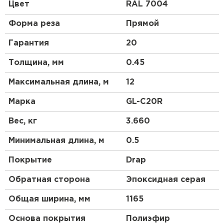
профиль чем у профнастила 10 выглядит более
Цвет
RAL 7004
строго, но более основательно. Отличный
материал для частного коттеджного
Форма реза
Прямой
строительства.
Гарантия
20
Толщина, мм
0.45
Максимальная длина, м
12
Марка
GL-С20R
Вес, кг
3.660
Минимальная длина, м
0.5
Покрытие
Drap
Обратная сторона
Эпоксидная серая
Общая ширина, мм
1165
Основа покрытия
Полиэфир