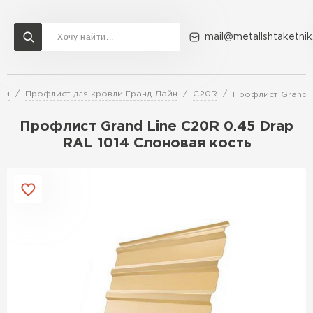
mail@metallshtaketnik
ли
Профлист для кровли Гранд Лайн
C20R
Профлист Grand L
Доставка и оплата
Акции
О компании
Контакты
Профлист Grand Line C20R 0.45 Drap
Перейти в каталог
RAL 1014 Слоновая кость
ВСЕ ПРОИЗВОДИТЕЛИ