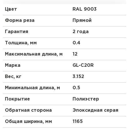
материала и его стоимости. Чуть более высокий
профиль чем у профнастила 10 выглядит более
Цвет
RAL 9003
строго, но более основательно. Отличный
материал для частного коттеджного
Форма реза
Прямой
строительства.
Гарантия
2 года
Толщина, мм
0.4
Максимальная длина, м
12
Марка
GL-С20R
Вес, кг
3.152
Минимальная длина, м
0.5
Покрытие
Полиэстер
Обратная сторона
Эпоксидная серая
Общая ширина, мм
1165