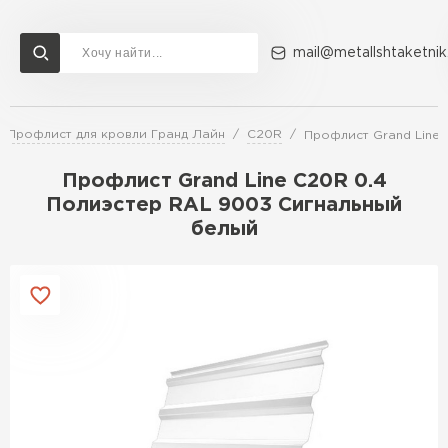
mail@metallshtaketnik
Профлист для кровли Гранд Лайн
C20R
Профлист Grand Line 
Доставка и оплата
Акции
О компании
Контакты
Профлист Grand Line C20R 0.4
Перейти в каталог
Полиэстер RAL 9003 Сигнальный
белый
ВСЕ ПРОИЗВОДИТЕЛИ